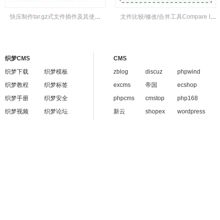
快压制作tar.gz式文件插件及其使用方法
文件比较/修改/合并工具Compare It! v4.2汉化版
织梦CMS
CMS
织梦下载
织梦模板
zblog
discuz
phpwind
织梦教程
织梦标签
excms
帝国
ecshop
织梦手册
织梦安全
phpcms
cmstop
php168
织梦视频
织梦论坛
新云
shopex
wordpress