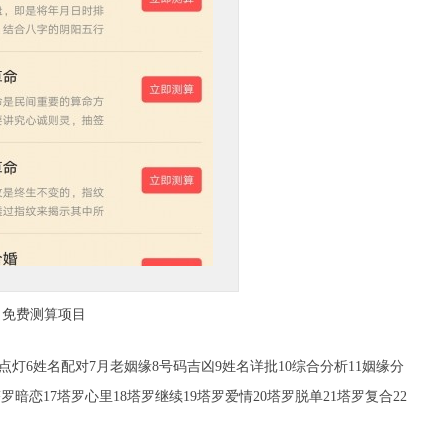
免费测算项目
愿点灯6姓名配对7月老姻缘8号码吉凶9姓名详批10综合分析11姻缘分
塔罗暗恋17塔罗心里18塔罗继续19塔罗爱情20塔罗脱单21塔罗复合22