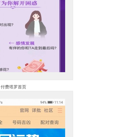
付费塔罗首页