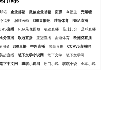
热门TagS
邮箱
企业邮箱
微信企业邮箱
面膜
今福生
壳聚糖
今福美
润虹医药
360直播吧
哇哈体育
NBA直播
JRS直播
NBA录像回放
极速直播
足球比分
足球直播
比分直播
欧冠直播
亚冠直播
雷速体育
欧洲杯直播
直播8
360直播
中超直播
黑白直播
CCAV5直播吧
英超直播
笔下文学小说网
笔下文学
笔下文学网
笔下中文网
琪琪小说网
热门小说
琪琪小说
全本小说