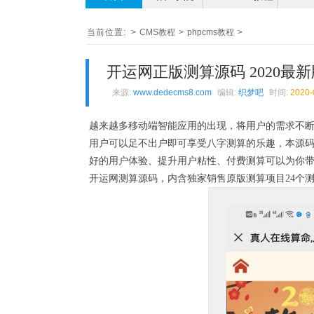
当前位置:
>
CMS教程
>
phpcms教程
>
开运网正版测算源码 2020最
来源:
www.dedecms8.com
编辑:
织梦吧
时间:
2020-
越来越多移动端智能应用的出现，将用户的需求不
用户可以足不出户即可享受八字测算的乐趣，本源
好的用户体验、提升用户粘性、付费测算可以为你
开运网测算源码，内含独家销售原版测算项目24个测