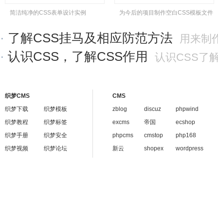
简洁纯净的CSS表单设计实例
为今后的项目制作空白CSS模板文件
·
了解CSS挂马及相应防范方法
用来制作网页特效的
·
认识CSS，了解CSS作用
认识CSS了解C
织梦CMS
CMS
织梦下载
织梦模板
zblog
discuz
phpwind
织梦教程
织梦标签
excms
帝国
ecshop
织梦手册
织梦安全
phpcms
cmstop
php168
织梦视频
织梦论坛
新云
shopex
wordpress