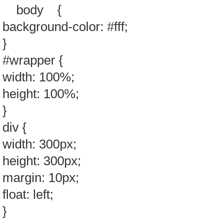
body {
background-color: #fff;
}
#wrapper {
width: 100%;
height: 100%;
}
div {
width: 300px;
height: 300px;
margin: 10px;
float: left;
}