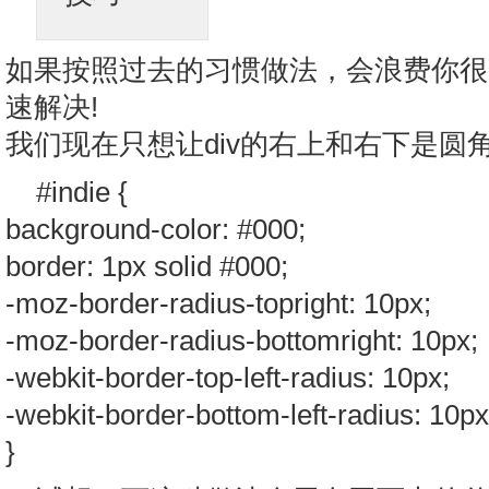
如果按照过去的习惯做法，会浪费你很
速解决!
我们现在只想让div的右上和右下是圆
#indie {
background-color: #000;
border: 1px solid #000;
-moz-border-radius-topright: 10px;
-moz-border-radius-bottomright: 10px;
-webkit-border-top-left-radius: 10px;
-webkit-border-bottom-left-radius: 10px
}