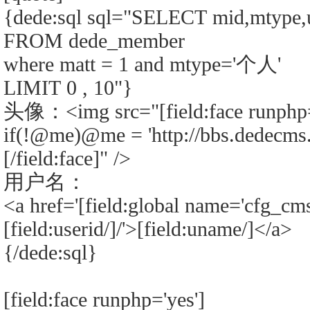
{dede:sql sql="SELECT mid,mtype,u
FROM dede_member
where matt = 1 and mtype='个人'
LIMIT 0 , 10"}
头像：<img src="[field:face runphp=
if(!@me)@me = 'http://bbs.dedecms.
[/field:face]" />
用户名：
<a href='[field:global name='cfg_cm
[field:userid/]/'>[field:uname/]</a>
{/dede:sql}
[field:face runphp='yes']