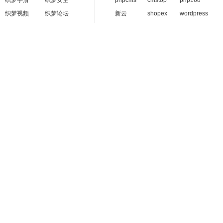
织梦手册
织梦安全
phpcms
cmstop
php168
织梦视频
织梦论坛
新云
shopex
wordpress