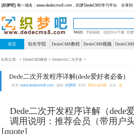
[织梦吧]
唯一域名：www.dedecms8.com，织梦DedeCMS学习平台.
分享到
TAGS:
手机刷机
QQ2014下载
织梦
站长学院
DedeCMS教程
DedeCMS视频
DedeC
首页
当前位置:
>
DedeCMS教程
>
Dedecms二次开发
>
Dede二次开发程序详解(dede爱好者必备)
来源:
www.dedecms8.com
编辑:
织梦吧
时间:
2012-10-06
点击:
次
D
ede二次开发程序详解（ded
调用说明：推荐会员（带用户
[quote]