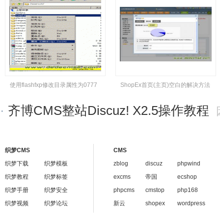
使用flashfxp修改目录属性为0777
ShopEx首页(主页)空白的解决方法
·
齐博CMS整站Discuz! X2.5操作教程
因
织梦CMS
CMS
织梦下载
织梦模板
zblog
discuz
phpwind
织梦教程
织梦标签
excms
帝国
ecshop
织梦手册
织梦安全
phpcms
cmstop
php168
织梦视频
织梦论坛
新云
shopex
wordpress