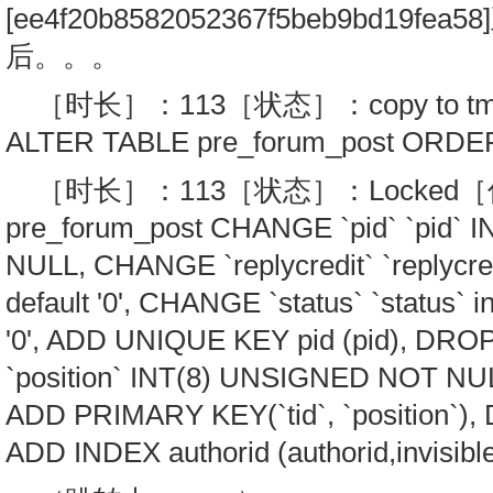
[ee4f20b8582052367f5beb9bd19
后。。。
［时长］：113［状态］：copy to tm
ALTER TABLE pre_forum_post ORDER
［时长］：113［状态］：Locked［信
pre_forum_post CHANGE `pid` `pid`
NULL, CHANGE `replycredit` `replycre
default '0', CHANGE `status` `status` 
'0', ADD UNIQUE KEY pid (pid), DR
`position` INT(8) UNSIGNED NOT 
ADD PRIMARY KEY(`tid`, `position`),
ADD INDEX authorid (authorid,invisibl