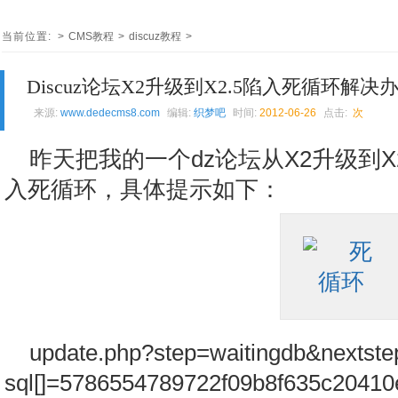
当前位置:
>
CMS教程
>
discuz教程
>
Discuz论坛X2升级到X2.5陷入死循环解决
来源:
www.dedecms8.com
编辑:
织梦吧
时间:
2012-06-26
点击:
次
昨天把我的一个dz论坛从X2升级到X
入死循环，具体提示如下：
update.php?step=waitingdb&nextst
sql[]=5786554789722f09b8f635c20410