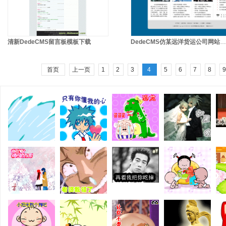
清新DedeCMS留言板模板下载
DedeCMS仿某远洋货运公司网站蓝色模板,For 5.7gbk sp1
首页
上一页
1
2
3
4
5
6
7
8