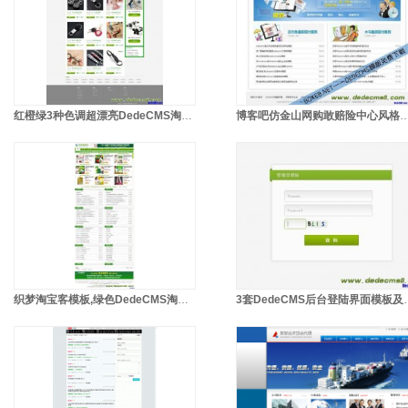
红橙绿3种色调超漂亮DedeCMS淘宝客模板,by柠檬脯制作
博客吧仿金山网购敢赔险中心风格DedeCMS模板，适用DedeCMS
织梦淘宝客模板,绿色DedeCMS淘宝客减肥网模板
3套DedeCM