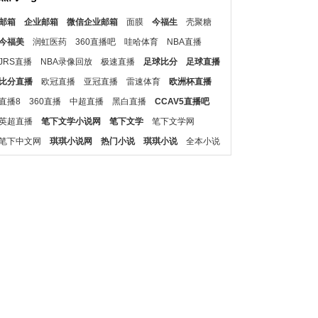
邮箱
企业邮箱
微信企业邮箱
面膜
今福生
壳聚糖
今福美
润虹医药
360直播吧
哇哈体育
NBA直播
JRS直播
NBA录像回放
极速直播
足球比分
足球直播
比分直播
欧冠直播
亚冠直播
雷速体育
欧洲杯直播
直播8
360直播
中超直播
黑白直播
CCAV5直播吧
英超直播
笔下文学小说网
笔下文学
笔下文学网
笔下中文网
琪琪小说网
热门小说
琪琪小说
全本小说