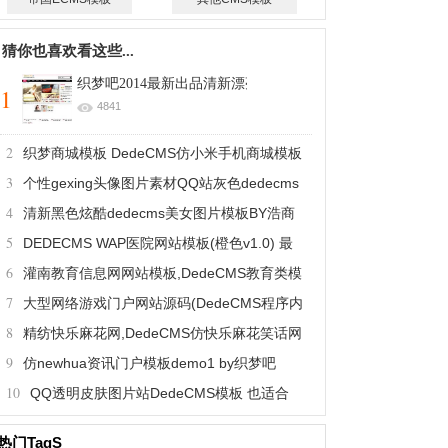
猜你也喜欢看这些...
织梦吧2014最新出品清新漂亮的女人街模板
1
4841
2
织梦商城模板 DedeCMS仿小米手机商城模板
3
个性gexing头像图片素材QQ站灰色dedecms
4
清新黑色炫酷dedecms美女图片模板BY浩商
模板
5
DEDECMS WAP医院网站模板(橙色v1.0) 最
网络
6
灌南教育信息网网站模板,DedeCMS教育类模
新版
7
大型网络游戏门户网站源码(DedeCMS程序内
板风格
8
精纺快乐麻花网,DedeCMS仿快乐麻花笑话网
核)
9
仿newhua资讯门户模板demo1 by织梦吧
模板源码
10
QQ透明皮肤图片站DedeCMS模板 也适合
QQ真人秀图片站
热门TagS