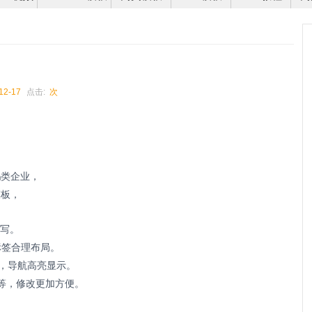
12-17
点击:
次
易
类企业，
模板，
书写。
标签合理布局。
炫，导航高亮显示。
等，修改更加方便。