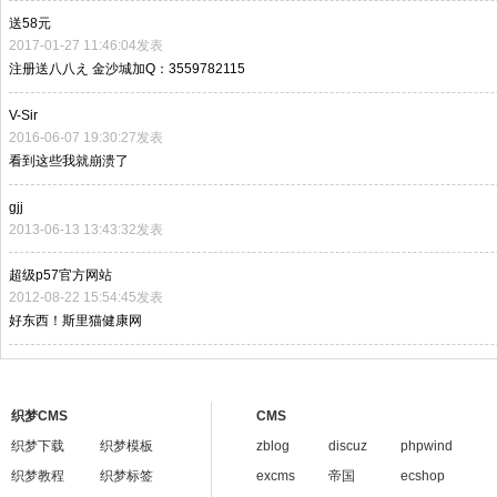
送58元
2017-01-27 11:46:04发表
注册送八八え 金沙城加Q：3559782115
V-Sir
2016-06-07 19:30:27发表
看到这些我就崩溃了
gjj
2013-06-13 13:43:32发表
超级p57官方网站
2012-08-22 15:54:45发表
好东西！斯里猫健康网
织梦CMS
CMS
织梦下载
织梦模板
zblog
discuz
phpwind
织梦教程
织梦标签
excms
帝国
ecshop